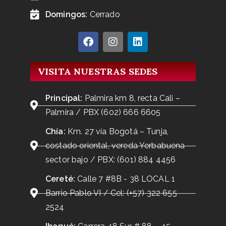
Domingos:
Cerrado
VISITA NUESTRAS SEDES
Principal:
Palmira km 8, recta Cali –
Palmira / PBX (602) 666 6605
Chía:
Km. 27 vía Bogotá – Tunja,
costado oriental, vereda Yerbabuena
sector bajo / PBX: (601) 884 4456
Cereté:
Calle 7 #8B - 38 LOCAL 1
Barrio Pablo VI / Cel: (+57) 322 655
2524