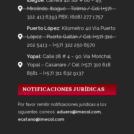
Ibagué:
Carrera 48 Sur # 88 – 45,
Mirolindo, Ibagué – Tolima / Cel: (+57)
322 413 6393 PBX: (608) 277 1757
Puerto López:
Kilometro 40 Vía Puerto
López – Puerto Gaitán / Cel: (+57) 310
202 5413 – (+57) 322 250 6570
Yopal:
Calle 28 # 4 – 90, Vía Morichal,
Yopal – Casanare / Cel: (+57) 310 618
8581 – (+57) 311 632 9137
NOTIFICACIONES JURÍDICAS
Por favor remitir notificaciones jurídicas a los
siguientes correos:
aduero@imecol.com,
ecatano@imecol.com