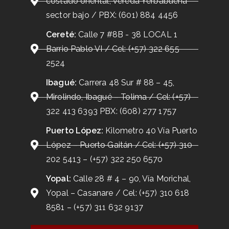
costado oriental, vereda Yerbabuena
sector bajo / PBX: (601) 884 4456
Cereté:
Calle 7 #8B - 38 LOCAL 1
Barrio Pablo VI / Cel: (+57) 322 655
2524
Ibagué:
Carrera 48 Sur # 88 – 45,
Mirolindo, Ibagué – Tolima / Cel: (+57)
322 413 6393 PBX: (608) 277 1757
Puerto López:
Kilometro 40 Vía Puerto
López – Puerto Gaitán / Cel: (+57) 310
202 5413 – (+57) 322 250 6570
Yopal:
Calle 28 # 4 – 90, Vía Morichal,
Yopal – Casanare / Cel: (+57) 310 618
8581 – (+57) 311 632 9137