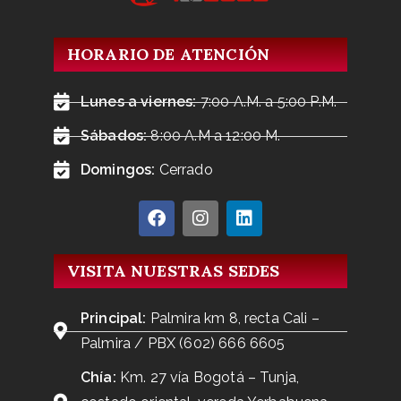
HORARIO DE ATENCIÓN
Lunes a viernes:
7:00 A.M. a 5:00 P.M.
Sábados:
8:00 A.M a 12:00 M.
Domingos:
Cerrado
VISITA NUESTRAS SEDES
Principal:
Palmira km 8, recta Cali –
Palmira / PBX (602) 666 6605
Chía:
Km. 27 vía Bogotá – Tunja,