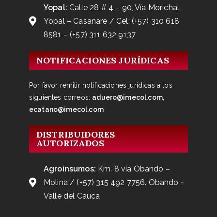
Yopal:
Calle 28 # 4 – 90, Vía Morichal,
Yopal – Casanare / Cel: (+57) 310 618
8581 – (+57) 311 632 9137
NOTIFICACIONES JURÍDICAS
Por favor remitir notificaciones jurídicas a los
siguientes correos:
aduero@imecol.com,
ecatano@imecol.com
DISTRIBUIDORES
AUTORIZADOS
Agroinsumos:
Km. 8 vía Obando –
Molina / (+57) 315 492 7756. Obando -
Valle del Cauca