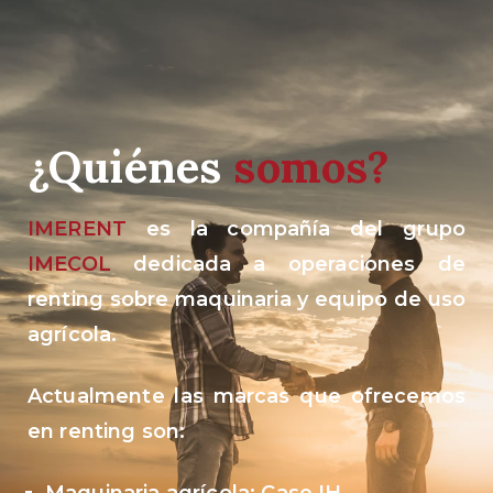
¿Quiénes
somos?
IMERENT
es la compañía del grupo
IMECOL
dedicada a operaciones de
renting sobre maquinaria y equipo de uso
agrícola.
Actualmente las marcas que ofrecemos
en renting son: