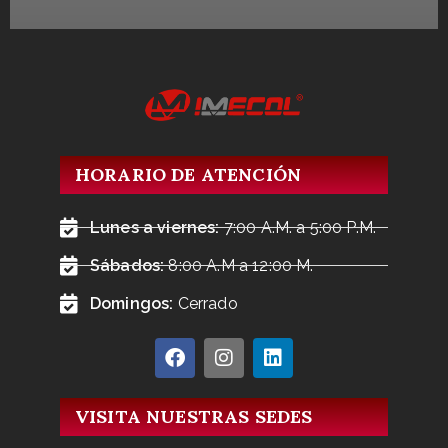
HORARIO DE ATENCIÓN
Lunes a viernes:
7:00 A.M. a 5:00 P.M.
Sábados:
8:00 A.M a 12:00 M.
Domingos:
Cerrado
VISITA NUESTRAS SEDES