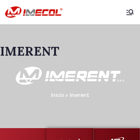
IMECOL –
Expertos en
IMERENT
maquinaria
agrícola y
vehículos
Inicio > Imerent
productivos