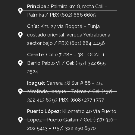
Principal:
Palmira km 8, recta Cali –
Palmira / PBX (602) 666 6605
Chía:
Km. 27 vía Bogotá – Tunja,
costado oriental, vereda Yerbabuena
sector bajo / PBX: (601) 884 4456
Cereté:
Calle 7 #8B - 38 LOCAL 1
Barrio Pablo VI / Cel: (+57) 322 655
2524
Ibagué:
Carrera 48 Sur # 88 – 45,
Mirolindo, Ibagué – Tolima / Cel: (+57)
322 413 6393 PBX: (608) 277 1757
Puerto López:
Kilometro 40 Vía Puerto
López – Puerto Gaitán / Cel: (+57) 310
202 5413 – (+57) 322 250 6570