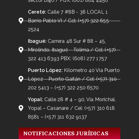
sector bajo / PBX: (601) 884 4456
Cereté:
Calle 7 #8B - 38 LOCAL 1
Barrio Pablo VI / Cel: (+57) 322 655
2524
Ibagué:
Carrera 48 Sur # 88 – 45,
Mirolindo, Ibagué – Tolima / Cel: (+57)
322 413 6393 PBX: (608) 277 1757
Puerto López:
Kilometro 40 Vía Puerto
López – Puerto Gaitán / Cel: (+57) 310
202 5413 – (+57) 322 250 6570
Yopal:
Calle 28 # 4 – 90, Vía Morichal,
Yopal – Casanare / Cel: (+57) 310 618
8581 – (+57) 311 632 9137
NOTIFICACIONES JURÍDICAS