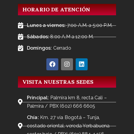
HORARIO DE ATENCIÓN
Lunes a viernes:
7:00 A.M. a 5:00 P.M.
Sábados:
8:00 A.M a 12:00 M.
Domingos:
Cerrado
VISITA NUESTRAS SEDES
Principal:
Palmira km 8, recta Cali –
Palmira / PBX (602) 666 6605
Chía:
Km. 27 vía Bogotá – Tunja,
costado oriental, vereda Yerbabuena