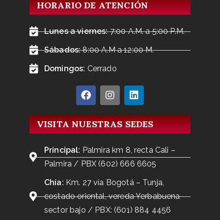
HORARIO DE ATENCIÓN
Lunes a viernes:
7:00 A.M. a 5:00 P.M.
Sábados:
8:00 A.M a 12:00 M.
Domingos:
Cerrado
VISITA NUESTRAS SEDES
Principal:
Palmira km 8, recta Cali –
Palmira / PBX (602) 666 6605
Chía:
Km. 27 vía Bogotá – Tunja,
costado oriental, vereda Yerbabuena
sector bajo / PBX: (601) 884 4456