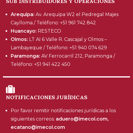
SUB DISTRIBUIDORES Y OPERACIONES
Arequipa:
Av. Arequipa W2 el Pedregal Majes
Caylloma / Teléfono: +51 961 742 842
Huancayo:
RESTECO
Olmos:
LT AI 6 Valle R. Cascajal y Olmos –
Lambayeque / Teléfono: +51 940 074 629
Paramonga:
AV Ferrocarril 212, Paramonga /
Teléfono: +51 941 422 450
NOTIFICACIONES JURÍDICAS
Por favor remitir notificaciones jurídicas a los
siguientes correos:
aduero@imecol.com,
ecatano@imecol.com