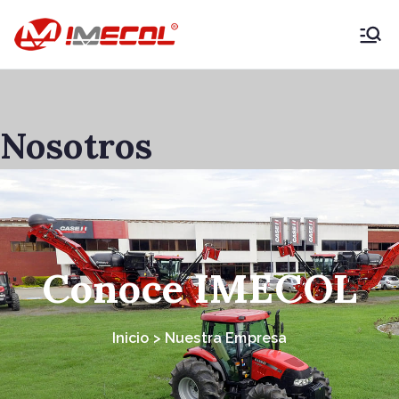
IMECOL –
Expertos en
Nosotros
maquinaria
agrícola y
vehículos
Conoce IMECOL
productivos
Inicio > Nuestra Empresa