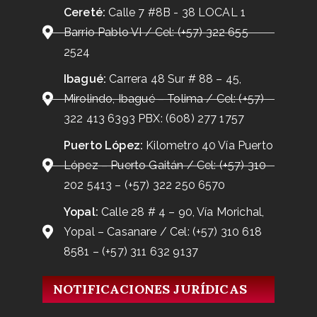
Cereté:
Calle 7 #8B - 38 LOCAL 1
Barrio Pablo VI / Cel: (+57) 322 655
2524
Ibagué:
Carrera 48 Sur # 88 – 45,
Mirolindo, Ibagué – Tolima / Cel: (+57)
322 413 6393 PBX: (608) 277 1757
Puerto López:
Kilometro 40 Vía Puerto
López – Puerto Gaitán / Cel: (+57) 310
202 5413 – (+57) 322 250 6570
Yopal:
Calle 28 # 4 – 90, Vía Morichal,
Yopal – Casanare / Cel: (+57) 310 618
8581 – (+57) 311 632 9137
NOTIFICACIONES JURÍDICAS