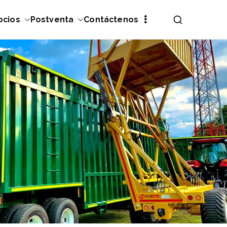
ocios
Postventa
Contáctenos
 agrícola y