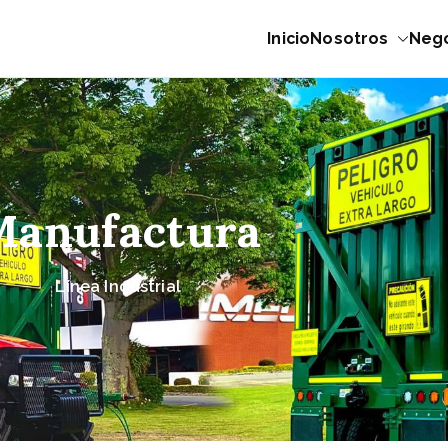
Inicio
Nosotros
Neg
 Expertos en maquinaria
s productivos
Manufactura
Línea Industrial