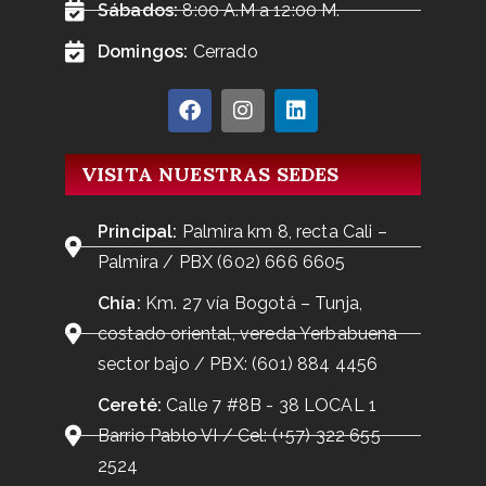
Sábados:
8:00 A.M a 12:00 M.
Domingos:
Cerrado
VISITA NUESTRAS SEDES
Principal:
Palmira km 8, recta Cali –
Palmira / PBX (602) 666 6605
Chía:
Km. 27 vía Bogotá – Tunja,
costado oriental, vereda Yerbabuena
sector bajo / PBX: (601) 884 4456
Cereté:
Calle 7 #8B - 38 LOCAL 1
Barrio Pablo VI / Cel: (+57) 322 655
2524