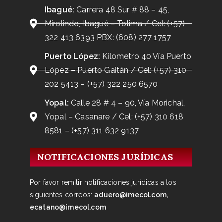
Ibagué:
Carrera 48 Sur # 88 – 45,
Mirolindo, Ibagué – Tolima / Cel: (+57)
322 413 6393 PBX: (608) 277 1757
Puerto López:
Kilometro 40 Vía Puerto
López – Puerto Gaitán / Cel: (+57) 310
202 5413 – (+57) 322 250 6570
Yopal:
Calle 28 # 4 – 90, Vía Morichal,
Yopal – Casanare / Cel: (+57) 310 618
8581 – (+57) 311 632 9137
NOTIFICACIONES JURÍDICAS
Por favor remitir notificaciones jurídicas a los
siguientes correos:
aduero@imecol.com,
ecatano@imecol.com