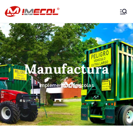
IMECOL –
Expertos en
maquinaria
agrícola y
Manufactura
vehículos
Implementos Agrícolas
productivos