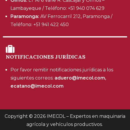
Olmos:
LT AI 6 Valle R. Cascajal y Olmos –
Lambayeque / Teléfono: +51 940 074 629
Paramonga:
AV Ferrocarril 212, Paramonga /
Teléfono: +51 941 422 450
NOTIFICACIONES JURÍDICAS
Por favor remitir notificaciones jurídicas a los
siguientes correos:
aduero@imecol.com,
ecatano@imecol.com
Copyright © 2026
IMECOL – Expertos en maquinaria
agrícola y vehículos productivos
.