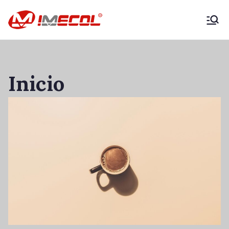
IMECOL –
Expertos en
Inicio
maquinaria
agrícola y
vehículos
productivos