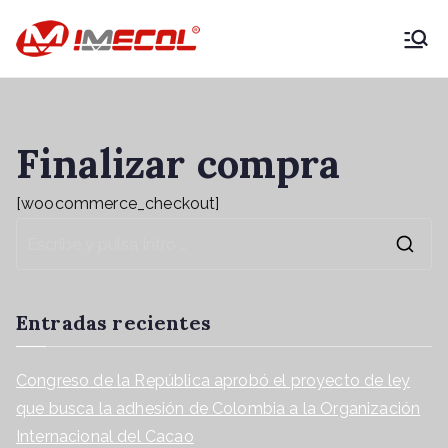
IMECOL –
Expertos en
Finalizar compra
maquinaria
[woocommerce_checkout]
agrícola y
vehículos
productivos
Entradas recientes
Congreso de la República aprobó el proyecto de ley
que busca la adhesión de Colombia a la Organización
Internacional del Cacao