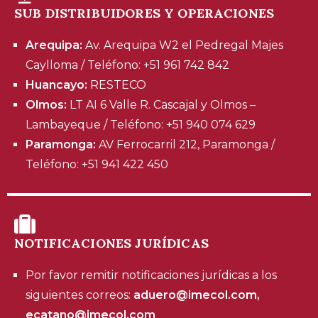
SUB DISTRIBUIDORES Y OPERACIONES
Arequipa:
Av. Arequipa W2 el Pedregal Majes
Caylloma / Teléfono: +51 961 742 842
Huancayo:
RESTECO
Olmos:
LT AI 6 Valle R. Cascajal y Olmos –
Lambayeque / Teléfono: +51 940 074 629
Paramonga:
AV Ferrocarril 212, Paramonga /
Teléfono: +51 941 422 450
NOTIFICACIONES JURÍDICAS
Por favor remitir notificaciones jurídicas a los
siguientes correos:
aduero@imecol.com,
ecatano@imecol.com