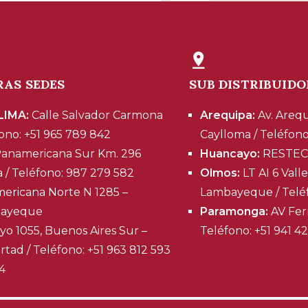
RAS SEDES
SUB DISTRIBUIDO
 LIMA:
Calle Salvador Carmona
Arequipa:
Av. Arequ
fono: +51 965 789 842
Caylloma / Teléfono
Panamericana Sur Km. 296
Huancayo:
RESTE
a / Teléfono: 987 279 582
Olmos:
LT AI 6 Vall
ericana Norte N 1285 –
Lambayeque / Teléf
bayeque
Paramonga:
AV Fer
o 1055, Buenos Aires Sur –
Teléfono: +51 941 4
bertad / Teléfono: +51 963 812 593
94