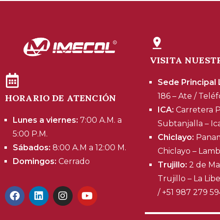
VISITA NUEST
Sede Principal
186 – Ate / Telé
HORARIO DE ATENCIÓN
ICA:
Carretera 
Lunes a viernes:
7:00 A.M. a
Subtanjalla – Ic
5:00 P.M.
Chiclayo:
Panam
Sábados:
8:00 A.M a 12:00 M.
Chiclayo – Lam
Domingos:
Cerrado
Trujillo:
2 de May
Trujillo – La Li
/ +51 987 279 5