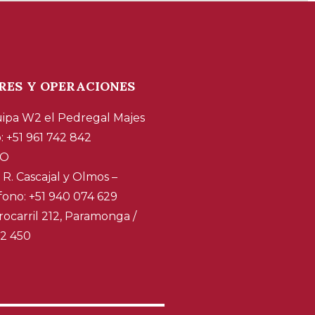
RES Y OPERACIONES
ipa W2 el Pedregal Majes
: +51 961 742 842
CO
e R. Cascajal y Olmos –
ono: +51 940 074 629
rocarril 212, Paramonga /
22 450