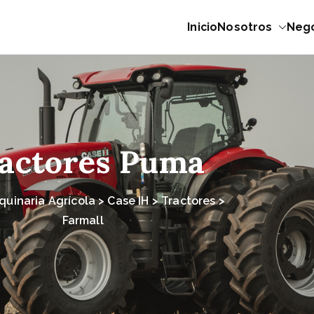
Inicio
Nosotros
Neg
 Expertos en maquinaria
s productivos
actores Puma
aquinaria Agrícola > Case IH > Tractores >
Farmall