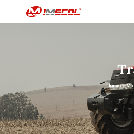
IMECOL –
vehículo
Tr
Inicio > M