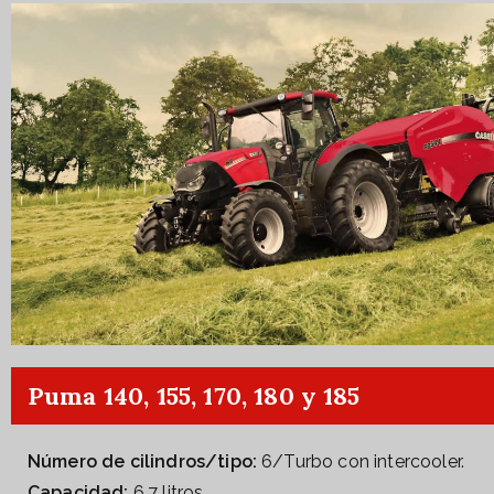
Puma 140, 155, 170, 180 y 185
Número de cilindros/tipo:
6/Turbo con intercooler.
Capacidad:
6,7 litros.