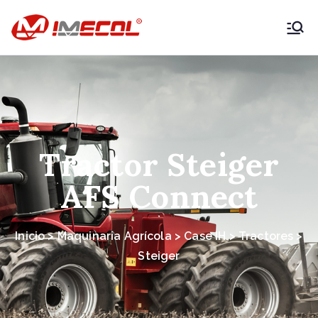
IMECOL –
Expertos en
maquinaria
agrícola y
Tractor Steiger
AFS Connect
vehículos
productivos
Inicio > Maquinaria Agrícola > Case IH > Tractores >
Steiger