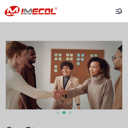
IMECOL –
Expertos en
maquinaria
agrícola y
vehículos
productivos